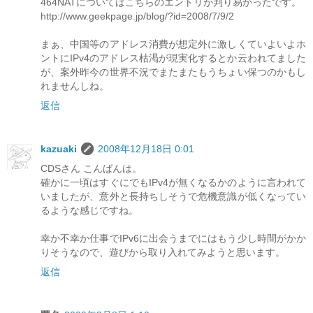
464NATについてはこちらのエントリが判り易かったです。
http://www.geekpage.jp/blog/?id=2008/7/9/2
まぁ、中国等のアドレス消費が想定外に激しくていよいよホ
ントにIPv4のアドレス枯渇が現実化するとか云われてました
が、案外昨今の世界不況でまたまたもうちょい保つのかもし
れませんしね。
返信
kazuaki
2008年12月18日 0:01
CDSさん こんばんは。
確かに一頃はすぐにでもIPv4が無くなるかのように言われて
いましたが、意外と長持ちしそうで危機意識が低くなってい
るような感じですね。
幸か不幸か仕事でIPv6に出会うまでにはもう少し時間がかか
りそうなので、遊びから取り入れてみようと思います。
返信