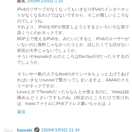
匿名
2009年3月8日 1:10
IPv4のリザーブがなくなってもいきなりIPv4のインターネッ
トがなくなるわけではないですから、そこが難しいところな
のでしょうね。
それより、IPv6をISPが用意しようとするといろいろな面で
高くつくのがネックです。
BGP上で使えるIPv6を、みたいにすると、IPv6のユーザーが
いないのに無料じゃなかったりとか、試したくても試せない
状況が大半じゃないでしょうか。
そういやkazuakiさんのところはDocSys3.0だったりするの
でしょうか。
そういや一般の人でも6to4のポリシーをちょっと上げてあげ
ればいきなりtunnelで繋がってしまいますよ。AAAAのクエ
リーがネックですが...
LinuxとかでTeredoだったらなんとか使えるのに、Vistaは結
構めんどくさいですものね...(特定のところだけで良けれ
ば、hostsファイルにIPv6アドレス書いちゃえば...)
返信
kazuaki
2009年3月9日 21:34