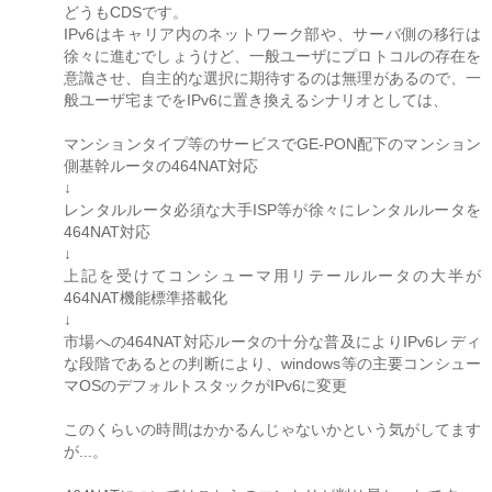
どうもCDSです。
IPv6はキャリア内のネットワーク部や、サーバ側の移行は
徐々に進むでしょうけど、一般ユーザにプロトコルの存在を
意識させ、自主的な選択に期待するのは無理があるので、一
般ユーザ宅までをIPv6に置き換えるシナリオとしては、
マンションタイプ等のサービスでGE-PON配下のマンション
側基幹ルータの464NAT対応
↓
レンタルルータ必須な大手ISP等が徐々にレンタルルータを
464NAT対応
↓
上記を受けてコンシューマ用リテールルータの大半が
464NAT機能標準搭載化
↓
市場への464NAT対応ルータの十分な普及によりIPv6レディ
な段階であるとの判断により、windows等の主要コンシュー
マOSのデフォルトスタックがIPv6に変更
このくらいの時間はかかるんじゃないかという気がしてます
が...。