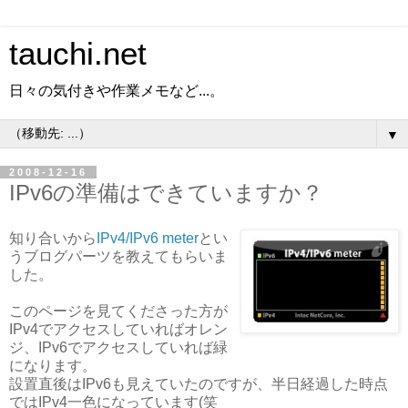
tauchi.net
日々の気付きや作業メモなど...。
▼
2008-12-16
IPv6の準備はできていますか？
知り合いから
IPv4/IPv6 meter
とい
うブログパーツを教えてもらいま
した。
このページを見てくださった方が
IPv4でアクセスしていればオレン
ジ、IPv6でアクセスしていれば緑
になります。
設置直後はIPv6も見えていたのですが、半日経過した時点
ではIPv4一色になっています(笑