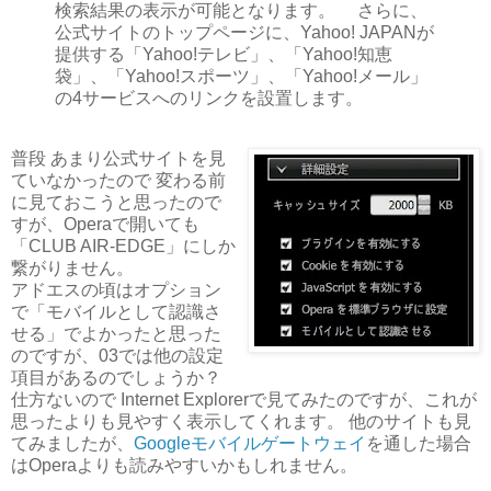
検索結果の表示が可能となります。 さらに、
公式サイトのトップページに、Yahoo! JAPANが
提供する「Yahoo!テレビ」、「Yahoo!知恵
袋」、「Yahoo!スポーツ」、「Yahoo!メール」
の4サービスへのリンクを設置します。
普段 あまり公式サイトを見
ていなかったので 変わる前
に見ておこうと思ったので
すが、Operaで開いても
「CLUB AIR-EDGE」にしか
繋がりません。
アドエスの頃はオプション
で「モバイルとして認識さ
せる」でよかったと思った
のですが、03では他の設定
項目があるのでしょうか？
仕方ないので Internet Explorerで見てみたのですが、これが
思ったよりも見やすく表示してくれます。 他のサイトも見
てみましたが、
Googleモバイルゲートウェイ
を通した場合
はOperaよりも読みやすいかもしれません。