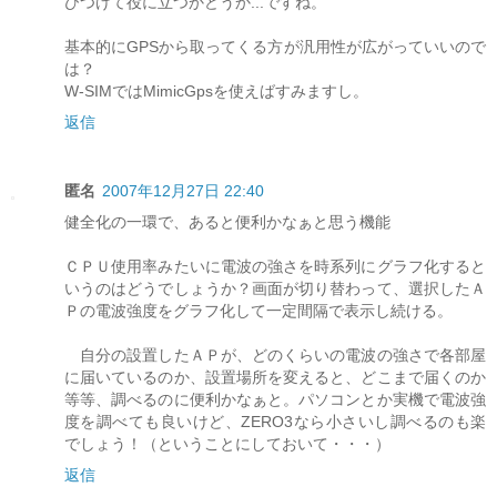
びつけて役に立つかどうか...ですね。
基本的にGPSから取ってくる方が汎用性が広がっていいので
は？
W-SIMではMimicGpsを使えばすみますし。
返信
匿名
2007年12月27日 22:40
健全化の一環で、あると便利かなぁと思う機能
ＣＰＵ使用率みたいに電波の強さを時系列にグラフ化すると
いうのはどうでしょうか？画面が切り替わって、選択したＡ
Ｐの電波強度をグラフ化して一定間隔で表示し続ける。
自分の設置したＡＰが、どのくらいの電波の強さで各部屋
に届いているのか、設置場所を変えると、どこまで届くのか
等等、調べるのに便利かなぁと。パソコンとか実機で電波強
度を調べても良いけど、ZERO3なら小さいし調べるのも楽
でしょう！（ということにしておいて・・・）
返信