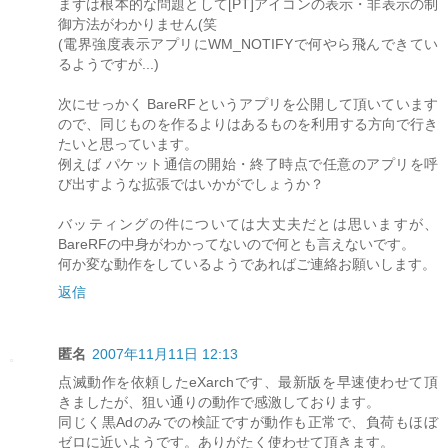
まずは根本的な問題として[PT]アイコンの表示・非表示の制
御方法がわかりません(笑
(電界強度表示アプリにWM_NOTIFYで何やら飛んできてい
るようですが...)
次にせっかく BareRFというアプリを公開して頂いています
ので、同じものを作るよりはあるものを利用する方向で行き
たいと思っています。
例えば パケット通信の開始・終了時点で任意のアプリを呼
び出すような拡張ではいかがでしょうか？
バッティングの件については大丈夫だとは思いますが、
BareRFの中身がわかってないので何とも言えないです。
何か変な動作をしているようであればご連絡お願いします。
返信
匿名
2007年11月11日 12:13
点滅動作を依頼したeXarchです、最新版を早速使わせて頂
きましたが、狙い通りの動作で感激しております。
同じく黒Adのみでの検証ですが動作も正常で、負荷もほぼ
ゼロに近いようです。ありがたく使わせて頂きます。