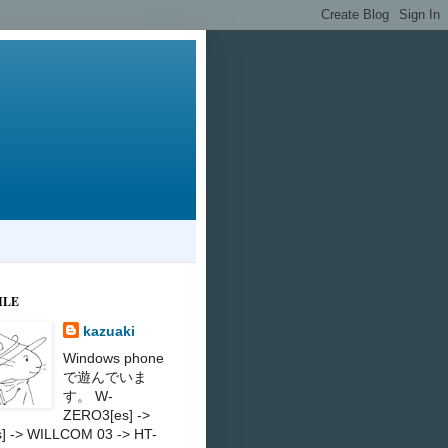
ILE
kazuaki
Windows phone
で遊んでいま
す。 W-
ZERO3[es] ->
s] -> WILLCOM 03 -> HT-