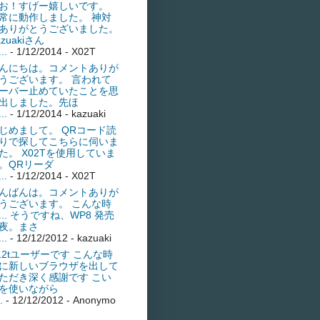
お！すげー嬉しいです。
常に動作しました。 神対
ありがとうございました。
azuakiさん
..
- 1/12/2014
- X02T
んにちは。コメントありが
うございます。 言われて
ーバー止めていたことを思
出しました。先ほ
..
- 1/12/2014
- kazuaki
じめまして。 QRコード読
りで探してこちらに伺いま
た。 X02Tを使用していま
。QRリーダ
..
- 1/12/2014
- X02T
んばんは。コメントありが
うございます。 こんな時
... そうですね、WP8 発売
夜。まさ
..
- 12/12/2012
- kazuaki
s12tユーザーです こんな時
に新しいブラウザを出して
ただき深く感謝です こい
を使いながら
.
- 12/12/2012
- Anonymo