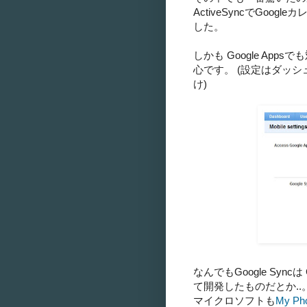
ActiveSyncでGoo
した。
しかも Google Ap
心です。 (設定はダッシュボ
け)
なんでもGoogle Sync
て開発したものだとか..
マイクロソフトも
My 