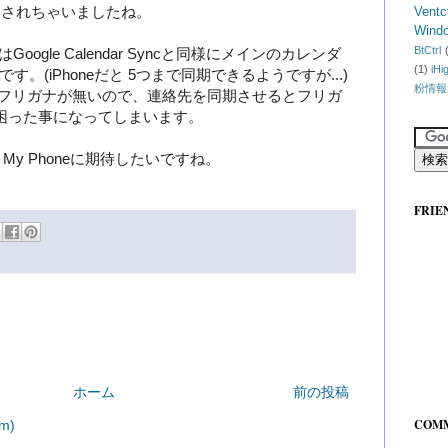
を越されちゃいましたね。
Ventc
Wind
BtCtrl
cはGoogle Calendar Syncと同様にメインのカレンダ
(1)
iHi
。(iPhoneだと 5つまで同期できるようですが...)
粉情報
にはフリガナが無いので、連絡先を同期させるとフリガ
て困った事になってしまいます。
My Phoneに期待したいですね。
FRIE
ホーム
前の投稿
COM
m)