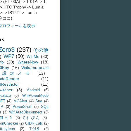
> (HT-03A) -> T-01A -> T-
-> HTC Trophy -> Lumia
> -> IS12T -> Lumia
(今ココ)
プロフィールを表示
LS
Zero3
(237)
その他
)
WP7
(50)
WinMo
(30)
nfo
(20)
WhereNow
(18)
0Key
(16)
Wakamurasaki
設定メモ
(12)
odeReader
(11)
Restrictor
(11)
witcher
(8)
Android
(6)
tplace
(6)
WifiPowerMode
NET
(4)
MCAlert
(4)
Sue
(4)
IP
(3)
PowerShell
(3)
SQL
r
(3)
WifiAutoDisconnect
(3)
何日？
(3)
てれびん
(3)
onChecker
(2)
CIDR Calc
(2)
tteryIcon
(2)
T-01B
(2)