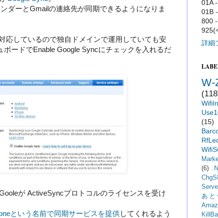
01A -
gleカレンダーとGmailの連絡先が同期できるようになりま
01B 
800 -
925
psでも対応しているので独自ドメインで運用していても安
詳細
ードでEnable Google Syncにチェックを入れるだ
LABE
W-
(118
WifiI
Use1
(15)
Barc
RfLed
WifiS
Marke
(6)
.
ChgS
Serve
は Gooleが ActiveSyncプロトコルのライセンスを受け
あと
。
Amaz
Phoneという名前で同期サービスを提供
してくれるよう
KillBa