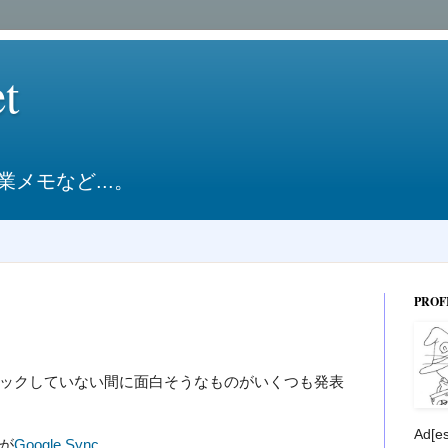
et
メモなど...。
PROF
ックしていない間に面白そうなものがいくつも発表
Ad[e
が
Google Sync
。