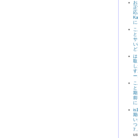
お
正
応
K
に.
こ
と
サ
い
ど.
は
取
し
す
ー.
こ
と
期
前
に.
i
期
い
つ
7..
us