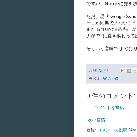
ですが、Googleに先
ただ、現状 Google Syn
ーしか同期できないようです
また Gmailの連絡先
ナが???に置き換わっ
そういう意味では やはり
時刻
23:29
ラベル:
W-Zero3
0 件のコメント:
コメントを投稿
次の投稿
登録:
コメントの投稿 (Ato