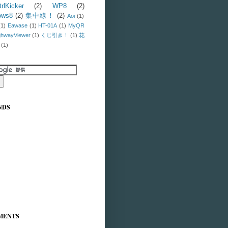
trlKicker
(2)
WP8
(2)
ows8
(2)
集中線！
(2)
Aoi
(1)
(1)
Eawase
(1)
HT-01A
(1)
MyQR
ghwayViewer
(1)
くじ引き！
(1)
花
(1)
NDS
MENTS