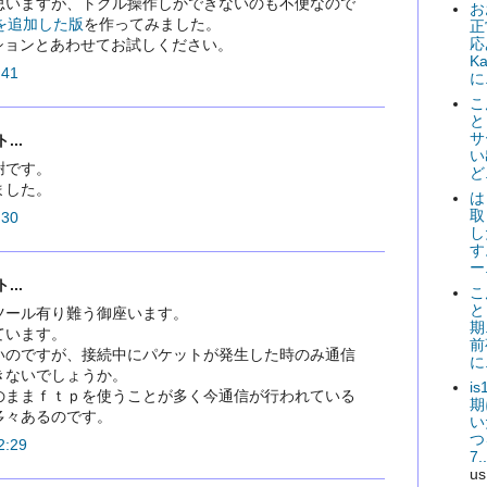
思いますが、トグル操作しかできないのも不便なので
お
ョンを追加した版
を作ってみました。
正
応
tオプションとあわせてお試しください。
K
41
に.
こ
と
サ
..
い
謝です。
ど.
ました。
は
取
30
し
す
ー.
..
こ
と
ツール有り難う御座います。
期
ています。
前
いのですが、接続中にパケットが発生した時のみ通信
に.
きないでしょうか。
i
のままｆｔｐを使うことが多く今通信が行われている
期
多々あるのです。
い
つ
:29
7..
us