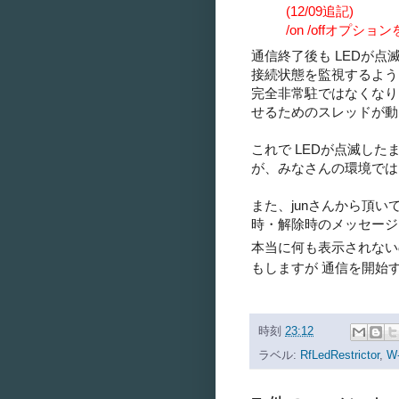
(12/09追記)
/on /offオプシ
通信終了後も LEDが
接続状態を監視するよう
完全非常駐ではなくなり
せるためのスレッドが動
これで LEDが点滅し
が、みなさんの環境では
また、junさんから頂いて
時・解除時のメッセージ
本当に何も表示されな
もしますが 通信を開始す
時刻
23:12
ラベル:
RfLedRestrictor
,
W-