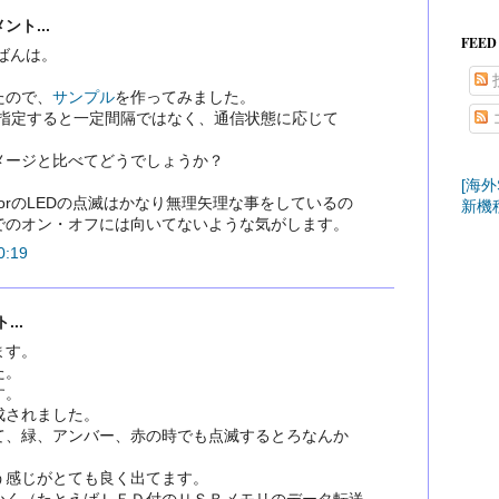
ト...
FEED
ばんは。
たので、
サンプル
を作ってみました。
ョンを指定すると一定間隔ではなく、通信状態に応じて
。
メージと比べてどうでしょうか？
[海外
trictorのLEDの点滅はかなり無理矢理な事をしているの
新機
でのオン・オフには向いてないような気がします。
:19
..
ます。
た。
す。
成されました。
て、緑、アンバー、赤の時でも点滅するとろなんか
。
う感じがとても良く出てます。
かく（たとえばＬＥＤ付のＵＳＢメモリのデータ転送