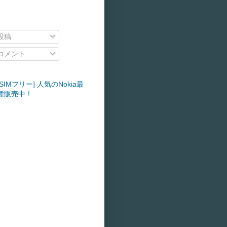
投稿
コメント
SIMフリー] 人気のNokia最
種販売中！