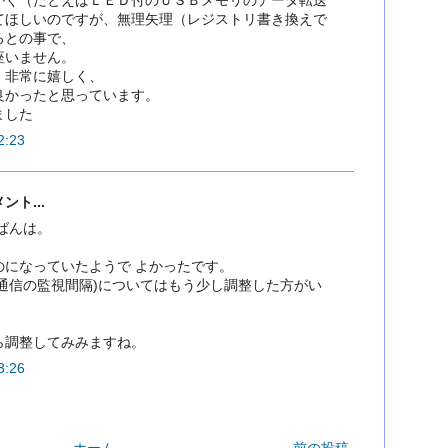
てほしいのですが、無理矢理（レジストリ書き換えで
るとの事で、
座いません。
、非常に嬉しく、
良かったと思っています。
ました
:23
ト...
ばんは。
のになっていたようで よかったです。
と通信の監視間隔)についてはもう少し調整した方がい
。
ら調整してみみますね。
:26
ホーム
前の投稿