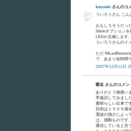
kazuaki
さんのコメン
ういろうさん こん
おもしろそうだっ
/blinkオプシ
LEDが点滅します
ういろうさんのイ
ただ RfLedRes
で、あまり短時間
2007年12月11日 20
匿名 さんのコメント.
ありがとう御座い
早速試してみまし
素晴らしい出来で
目的は１００％達
電波の強さによっ
は、感動ものです
通信していると言
もっとキビキビ細