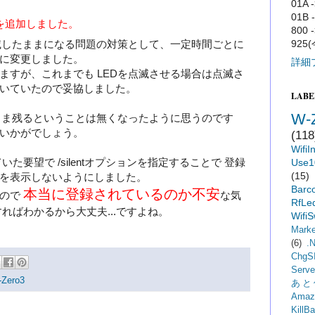
01A -
01B 
ョンを追加しました。
800 -
点滅したままになる問題の対策として、一定時間ごとに
925
に変更しました。
詳細
ますが、これまでも LEDを点滅させる場合は点滅さ
いていたので妥協しました。
LABE
W-
たまま残るということは無くなったように思うのです
いかがでしょう。
(118
WifiI
いた要望で /silentオプションを指定することで 登録
Use1
(15)
を表示しないようにしました。
Barc
本当に登録されているのか不安
いので
な気
RfLed
ればわかるから大丈夫...ですよね。
WifiS
Marke
(6)
.
ChgS
Serve
Zero3
あと
Amaz
KillBa