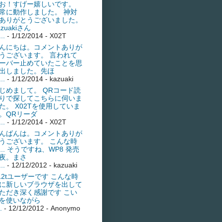
お！すげー嬉しいです。
常に動作しました。 神対
ありがとうございました。
azuakiさん
..
- 1/12/2014
- X02T
んにちは。コメントありが
うございます。 言われて
ーバー止めていたことを思
出しました。先ほ
..
- 1/12/2014
- kazuaki
じめまして。 QRコード読
りで探してこちらに伺いま
た。 X02Tを使用していま
。QRリーダ
..
- 1/12/2014
- X02T
んばんは。コメントありが
うございます。 こんな時
... そうですね、WP8 発売
夜。まさ
..
- 12/12/2012
- kazuaki
s12tユーザーです こんな時
に新しいブラウザを出して
ただき深く感謝です こい
を使いながら
.
- 12/12/2012
- Anonymo