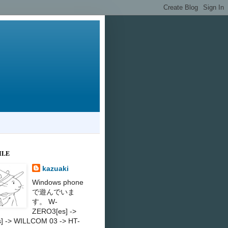
ILE
kazuaki
Windows phone
で遊んでいま
す。 W-
ZERO3[es] ->
s] -> WILLCOM 03 -> HT-