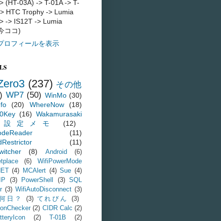
> (HT-03A) -> T-01A -> T-
-> HTC Trophy -> Lumia
> -> IS12T -> Lumia
(今ココ)
プロフィールを表示
LS
Zero3
(237)
その他
)
WP7
(50)
WinMo
(30)
nfo
(20)
WhereNow
(18)
0Key
(16)
Wakamurasaki
設定メモ
(12)
odeReader
(11)
Restrictor
(11)
witcher
(8)
Android
(6)
tplace
(6)
WifiPowerMode
NET
(4)
MCAlert
(4)
Sue
(4)
IP
(3)
PowerShell
(3)
SQL
r
(3)
WifiAutoDisconnect
(3)
何日？
(3)
てれびん
(3)
onChecker
(2)
CIDR Calc
(2)
tteryIcon
(2)
T-01B
(2)