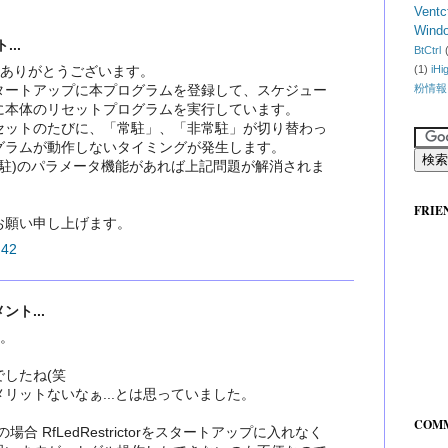
Ventc
Wind
..
BtCtrl
ご提供ありがとうございます。
(1)
iHi
タートアップに本プログラムを登録して、スケジュー
粉情報
に本体のリセットプログラムを実行しています。
セットのたびに、「常駐」、「非常駐」が切り替わっ
グラムが動作しないタイミングが発生します。
ff (非常駐)のパラメータ機能があれば上記問題が解消されま
FRIE
お願い申し上げます。
42
ト...
は。
したね(笑
リットないなぁ...とは思っていました。
COM
場合 RfLedRestrictorをスタートアップに入れなく