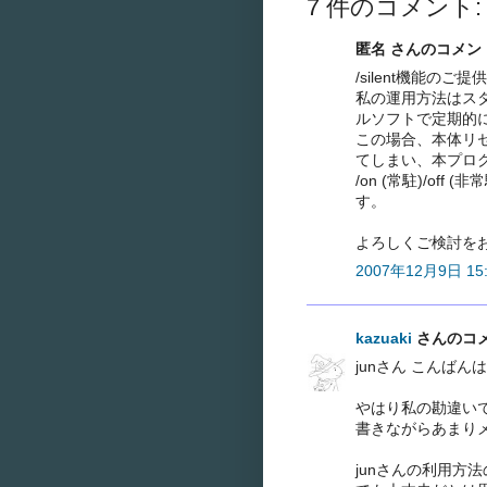
7 件のコメント:
匿名 さんのコメント.
/silent機能の
私の運用方法はス
ルソフトで定期的
この場合、本体リ
てしまい、本プロ
/on (常駐)/o
す。
よろしくご検討を
2007年12月9日 15:
kazuaki
さんのコメン
junさん こんばん
やはり私の勘違いで
書きながらあまりメ
junさんの利用方法の