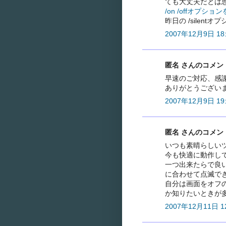
ても大丈夫だとは
/on /offオプシ
昨日の /silen
2007年12月9日 18:
匿名 さんのコメント.
早速のご対応、感
ありがとうござい
2007年12月9日 19:
匿名 さんのコメント.
いつも素晴らしい
今も快適に動作し
一つ出来たらで良
に合わせて点滅で
自分は画面をオフ
か知りたいときが
2007年12月11日 12