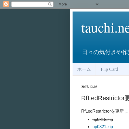
tauchi.n
日々の気付きや作業
ホーム
Flip Card
2007-12-08
RfLedRestricto
RfLedRestrictorを更
up0818.zip
up0821.zip