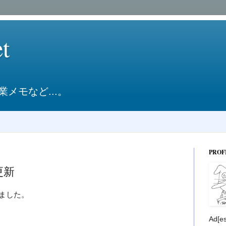
et
メモなど...。
PROF
r更新
新しました。
Ad[e