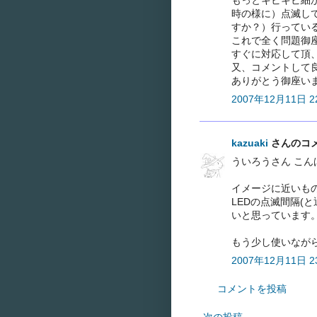
時の様に）点滅し
すか？）行ってい
これで全く問題御
すぐに対応して頂
又、コメントして
ありがとう御座い
2007年12月11日 22
kazuaki
さんのコメン
ういろうさん こん
イメージに近いも
LEDの点滅間隔(
いと思っています
もう少し使いなが
2007年12月11日 23
コメントを投稿
次の投稿