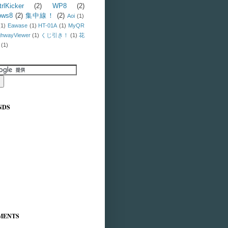
trlKicker
(2)
WP8
(2)
ows8
(2)
集中線！
(2)
Aoi
(1)
(1)
Eawase
(1)
HT-01A
(1)
MyQR
ghwayViewer
(1)
くじ引き！
(1)
花
(1)
NDS
MENTS